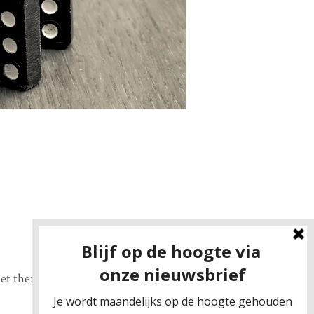
t thema 'Continuïteit'.