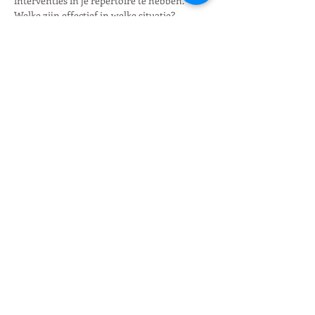
interventies in je repertoire te hebben. 
Welke zijn effectief in welke situatie?
Het webinar wordt verzorgd door 
Eric 
Moen
, ervaren consultant en eigenaar van 
IJsselvliet Strategie & Realisatie.
Kosten voor deelname bedragen EUR 45 
excl. btw. Aanmelden is mogelijk te 
registreren via onze website of door een 
bericht te sturen…
Read More >
Share This Event
Disclaimer
Privacy reglement
Copyright