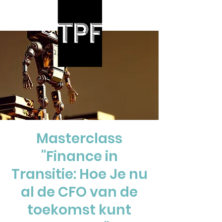
Masterclass
"Finance in
Transitie: Hoe Je nu
al de CFO van de
toekomst kunt