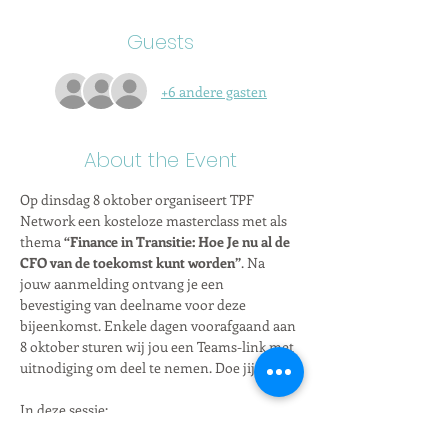
Guests
+6 andere gasten
About the Event
Op dinsdag 8 oktober organiseert TPF 
Network een kosteloze masterclass met als 
thema 
“Finance in Transitie: Hoe Je nu al de 
CFO van de toekomst kunt worden”
. Na 
jouw aanmelding ontvang je een 
bevestiging van deelname voor deze 
bijeenkomst. Enkele dagen voorafgaand aan 
8 oktober sturen wij jou een Teams-link met 
uitnodiging om deel te nemen. Doe jij mee?
In deze sessie:
·       Ontdek hoe de CFO-rol evolueert naar 