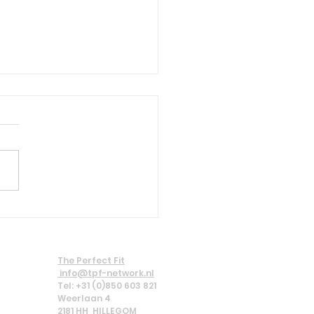
wsbrief alert |
tember 2025
The Perfect Fit
info@tpf-network.nl
Tel: +31 (0)850 603 821
Weerlaan 4
218
1 HH HILLEGOM