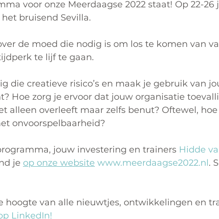
mma voor onze Meerdaagse 2022 staat! Op 22-26 j
 het bruisend Sevilla.
ver de moed die nodig is om los te komen van v
jdperk te lijf te gaan.
g die creatieve risico’s en maak je gebruik van j
? Hoe zorg je ervoor dat jouw organisatie toevall
t alleen overleeft maar zelfs benut? Oftewel, hoe g
met onvoorspelbaarheid?
 programma, jouw investering en trainers 
Hidde va
ind je 
op onze website
www.meerdaagse2022.nl
. 
de hoogte van alle nieuwtjes, ontwikkelingen en tr
op LinkedIn!