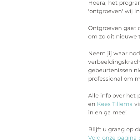
Hoera, het progra
'ontgroeven' wij in
Ontgroeven gaat o
om zo dit nieuwe ti
Neem jij waar nodi
verbeeldingskracht
gebeurtenissen nie
professional om 
Alle info over het
en 
Kees Tillema
 v
in en ga mee!
Blijft u graag op 
Volg onze pagina 