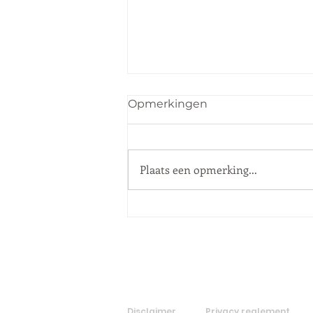
Opmerkingen
Plaats een opmerking...
Nieuwsbrief alert |
november 2025
Disclaimer
Privacy reglement