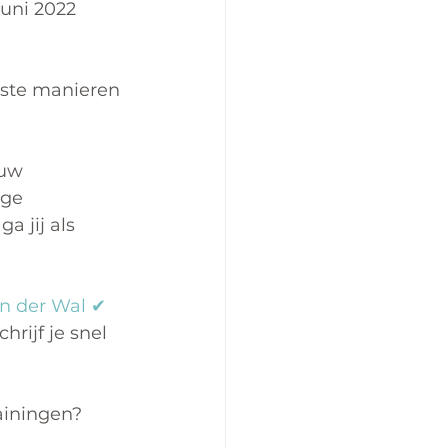
uni 2022 
aste manieren 
ouw 
ige 
a jij als 
n der Wal ✔
Schrijf je snel 
ainingen? 